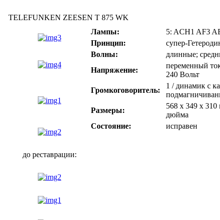
TELEFUNKEN ZEESEN T 875 WK
Лампы:
5: ACH1 AF3 A
Принцип:
супер-Гетеродин
Волны:
длинные; средн
переменный ток
Напряжение:
240 Вольт
1 / динамик с к
Громкоговоритель:
подмагничиван
568 х 349 х 310 
Размеры:
дюйма
Состояние:
исправен
до реставрации: