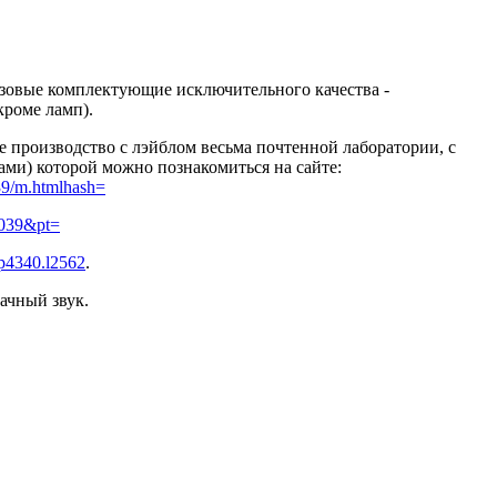
азовые комплектующие исключительного качества -
кроме ламп).
 производство с лэйблом весьма почтенной лаборатории, с
ми) которой можно познакомиться на сайте:
39/m.htmlhash=
3039&pt=
p4340.l2562
.
ачный звук.