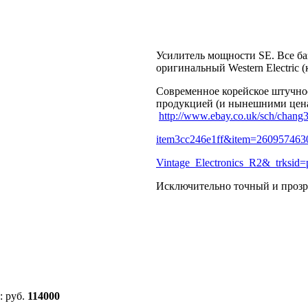
Усилитель мощности SE. Все б
оригинальный Western Electric (
Современное корейское штучное
продукцией (и нынешними цена
http://www.ebay.co.uk/sch/chang
item3cc246e1ff&item=26095746
Vintage_Electronics_R2&_trksid=
Исключительно точный и прозр
: руб.
114000