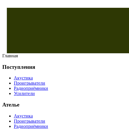
Главная
Поступления
Акустика
Проигрыватели
Радиоприёмники
Усилители
Ателье
Акустика
Проигрыватели
Радиоприёмники